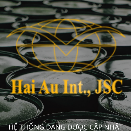
HỆ THỐNG ĐANG ĐƯỢC CẬP NHẬT