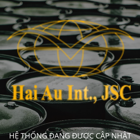
HỆ THỐNG ĐANG ĐƯỢC CẬP NHẬT