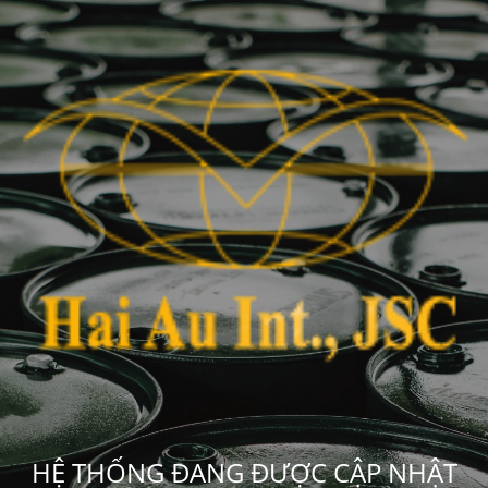
HỆ THỐNG ĐANG ĐƯỢC CẬP NHẬT