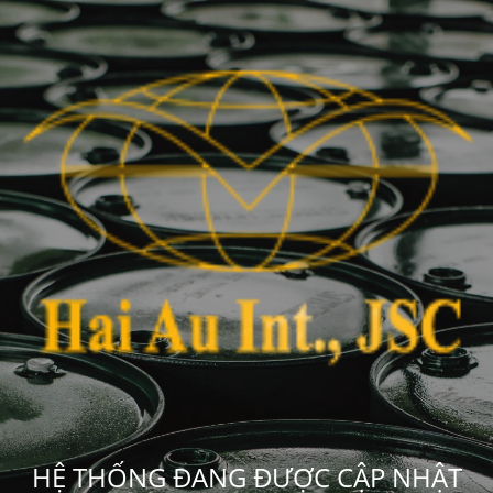
HỆ THỐNG ĐANG ĐƯỢC CẬP NHẬT