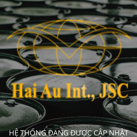
HỆ THỐNG ĐANG ĐƯỢC CẬP NHẬT