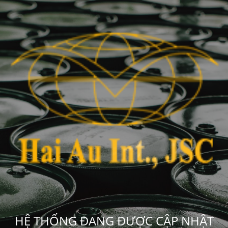
HỆ THỐNG ĐANG ĐƯỢC CẬP NHẬT