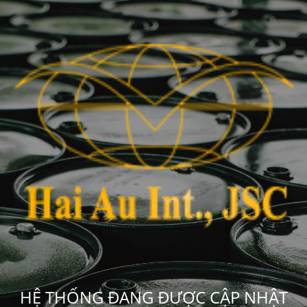
HỆ THỐNG ĐANG ĐƯỢC CẬP NHẬT