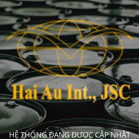
HỆ THỐNG ĐANG ĐƯỢC CẬP NHẬT