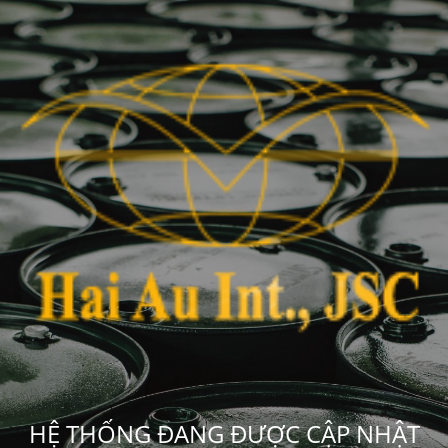
HỆ THỐNG ĐANG ĐƯỢC CẬP NHẬT