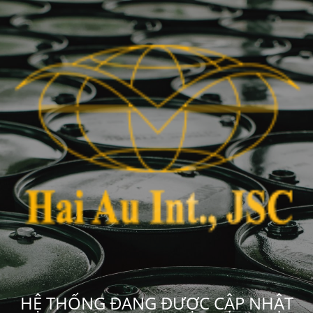
HỆ THỐNG ĐANG ĐƯỢC CẬP NHẬT