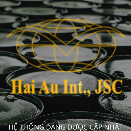
HỆ THỐNG ĐANG ĐƯỢC CẬP NHẬT