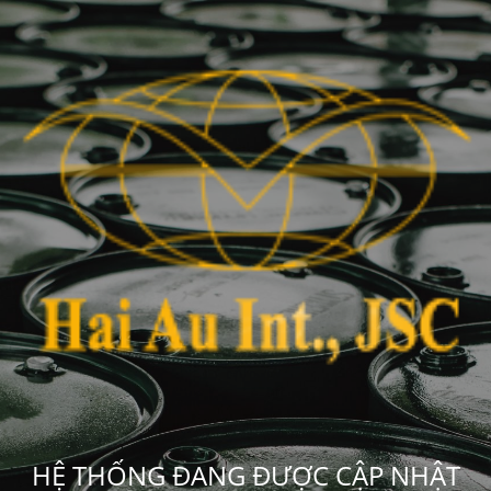
HỆ THỐNG ĐANG ĐƯỢC CẬP NHẬT