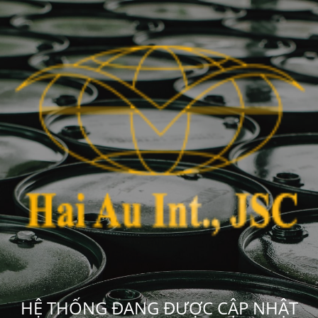
HỆ THỐNG ĐANG ĐƯỢC CẬP NHẬT