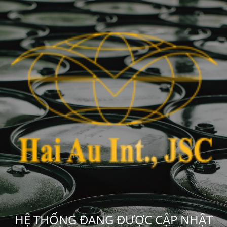
HỆ THỐNG ĐANG ĐƯỢC CẬP NHẬT