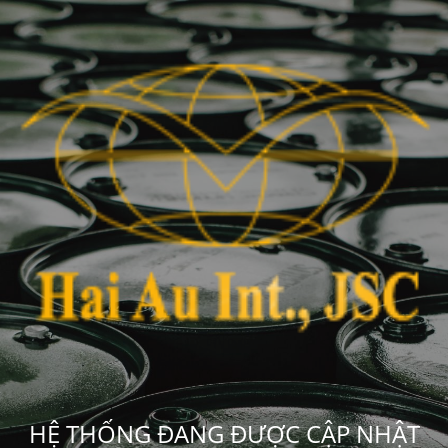
HỆ THỐNG ĐANG ĐƯỢC CẬP NHẬT