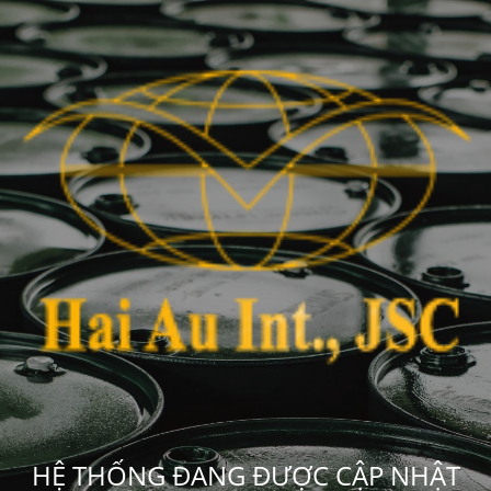
HỆ THỐNG ĐANG ĐƯỢC CẬP NHẬT