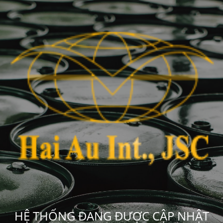
HỆ THỐNG ĐANG ĐƯỢC CẬP NHẬT