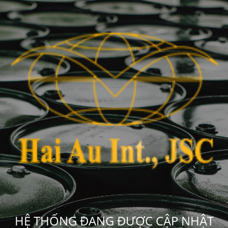
HỆ THỐNG ĐANG ĐƯỢC CẬP NHẬT