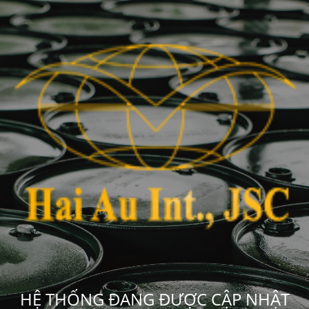
HỆ THỐNG ĐANG ĐƯỢC CẬP NHẬT