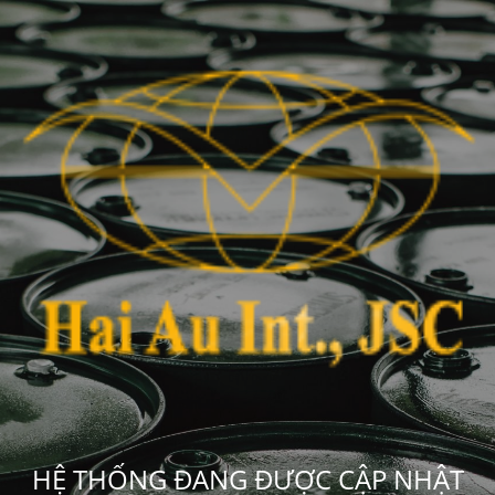
HỆ THỐNG ĐANG ĐƯỢC CẬP NHẬT